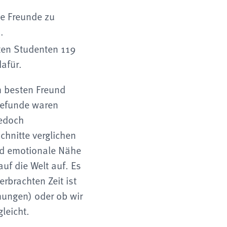
e Freunde zu
.
ten Studenten 119
afür.
m besten Freund
Befunde waren
jedoch
hnitte verglichen
nd emotionale Nähe
uf die Welt auf. Es
rbrachten Zeit ist
mungen) oder ob wir
leicht.